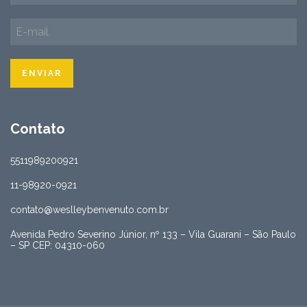
Contato
5511989200921
11-98920-0921
contato@weslleybenvenuto.com.br
Avenida Pedro Severino Júnior, nº 133 – Vila Guarani – São Paulo
– SP CEP: 04310-060