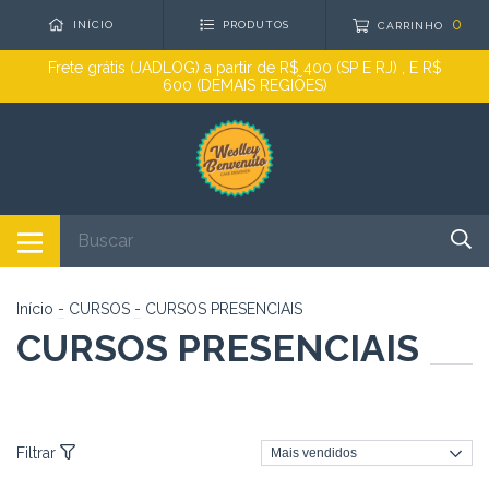
0
INÍCIO
PRODUTOS
CARRINHO
Frete grátis (JADLOG) a partir de R$ 400 (SP E RJ) , E R$
600 (DEMAIS REGIÕES)
Início
-
CURSOS
-
CURSOS PRESENCIAIS
CURSOS PRESENCIAIS
Filtrar