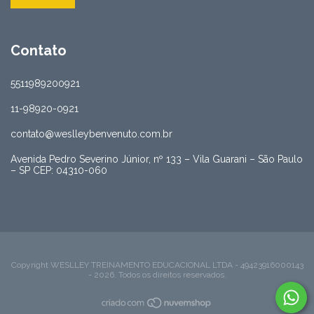
Contato
5511989200921
11-98920-0921
contato@weslleybenvenuto.com.br
Avenida Pedro Severino Júnior, nº 133 – Vila Guarani – São Paulo
– SP CEP: 04310-060
Copyright WESLLEY TREINAMENTO EDUCACIONAL LTDA - 49423916000143
- 2026. Todos os direitos reservados.