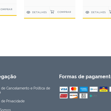
DETALHES
DETALHES
egação
Formas de pagament
a de Cancelamento e Política de
a
a de Privacidade
Somos