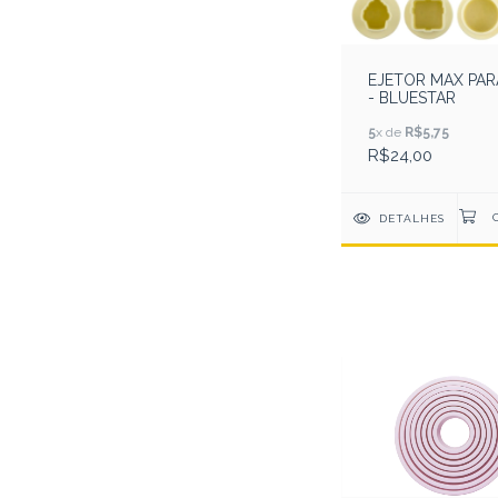
EJETOR MAX PA
- BLUESTAR
5
x de
R$5,75
R$24,00
DETALHES