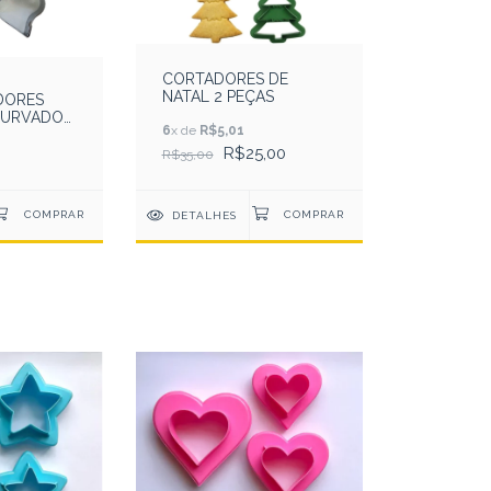
CORTADORES DE
NATAL 2 PEÇAS
DORES
CURVADOS
6
x de
R$5,01
R$25,00
R$35,00
DETALHES