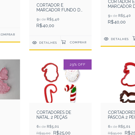
CORTADOR E
CORTADOR E
MARCADOR 
OS 1
MARCADOR FUNDO DO
DINOSSAURO
MAR ( 8 MODELOS )
( 8 MODELOS 
9
x de
R$5,40
9
x de
R$5,40
R$40,00
R$40,00
DETALHES
DETALHES
29
%
OFF
CORTADORES DE
CORTADORES
NATAL 2 PEÇAS
PÁSCOA 2 PE
6
x de
R$5,01
6
x de
R$5,01
R$25,00
R$25
R$35,00
R$35,00