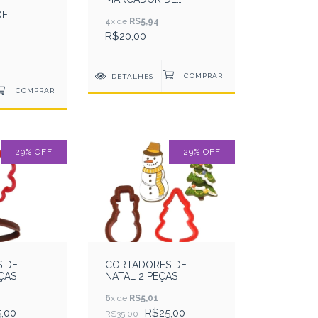
DINOSSAURO FOFOS 2
DE
4
x de
R$5,94
S FOFOS 1
R$20,00
)
DETALHES
29
%
OFF
29
%
OFF
 DE
CORTADORES DE
ÇAS
NATAL 2 PEÇAS
6
x de
R$5,01
,00
R$25,00
R$35,00