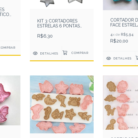
ES
TICO
A
CORTADOR D
KIT 3 CORTADORES
FACE ESTREL
ESTRELAS 6 PONTAS
AÇO INOX
4
x de
R$5,94
R$6,30
R$20,00
DETALHES
DETALHES