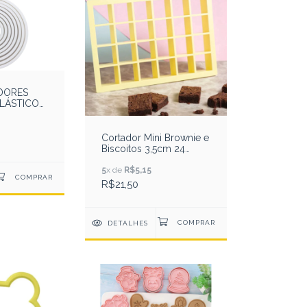
ADORES
LÁSTICO
 BRANCO
Cortador Mini Brownie e
Biscoitos 3,5cm 24
Cavidades - BlueStar
5
x de
R$5,15
R$21,50
DETALHES