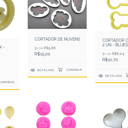
CORTADOR DE NUVENS
CORTADOR 
2 UN - BLUE
X -
3
x de
R$5,86
R$15,00
2
x de
R$6,24
R$10,70
DETALHES
DETALHES