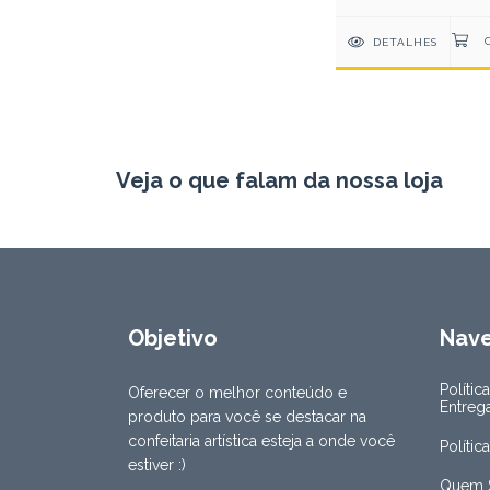
DETALHES
Veja o que falam da nossa loja
Objetivo
Nav
Polític
Oferecer o melhor conteúdo e
Entreg
produto para você se destacar na
confeitaria artística esteja a onde você
Polític
estiver :)
Quem 