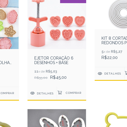
KIT 8 CORT
REDONDOS P
RESISTENTE
5
x de
R$5,27
R$22,00
EJETOR CORAÇÃO 6
DESENHOS + BASE
OLHAS
11
x de
R$5,03
DETALHES
R$45,00
R$55,00
DETALHES