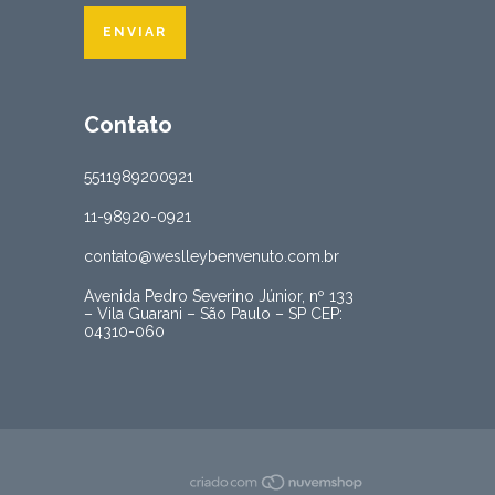
Contato
5511989200921
11-98920-0921
contato@weslleybenvenuto.com.br
Avenida Pedro Severino Júnior, nº 133
– Vila Guarani – São Paulo – SP CEP:
04310-060