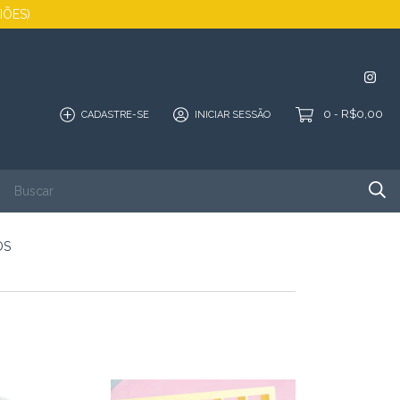
GIÕES)
0
R$0,00
CADASTRE-SE
INICIAR SESSÃO
-
SALDÃO
QUEM SOMOS
PORTFÓLIO
CONTATO
OS