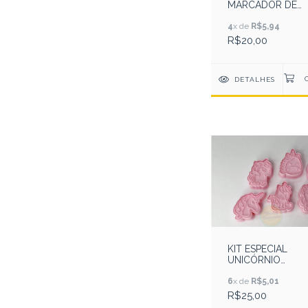
MARCADOR DE
DINOSSAURO FOF
4
x de
R$5,94
R$20,00
DETALHES
KIT ESPECIAL
UNICÓRNIO
MARCADOR E
CORTADOR
6
x de
R$5,01
R$25,00