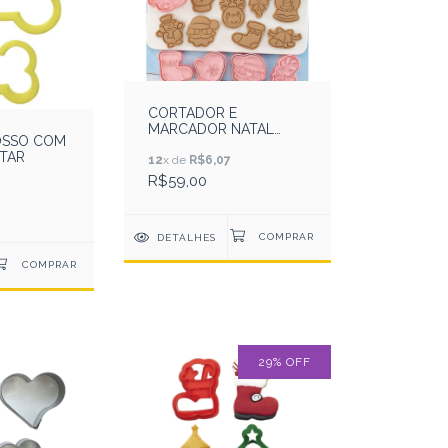
CORTADOR E
MARCADOR NATAL
OSSO COM
ENCANTADO 8 PEÇAS
STAR
12
x de
R$6,07
R$59,00
DETALHES
29
%
OFF