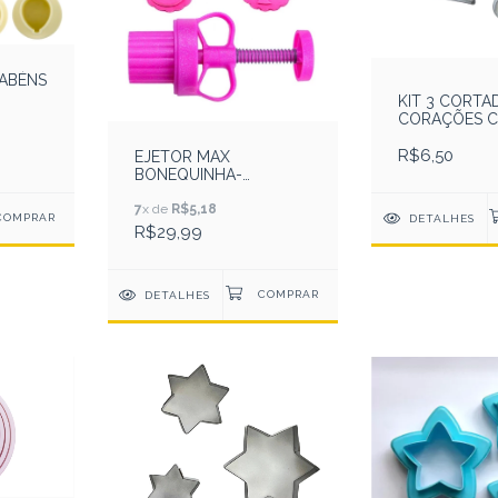
RABÉNS
KIT 3 CORTA
CORAÇÕES 
AÇO INOX
R$6,50
EJETOR MAX
BONEQUINHA-
BLUESTAR
7
x de
R$5,18
DETALHES
R$29,99
DETALHES