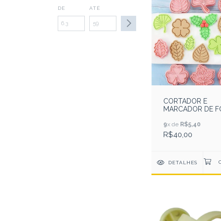
DE
ATÉ
CORTADOR E
MARCADOR DE F
( 8 MODELOS )
9
x de
R$5,40
R$40,00
DETALHES