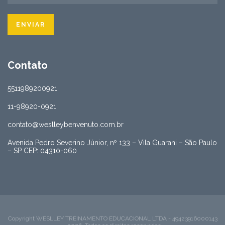
Contato
5511989200921
11-98920-0921
contato@weslleybenvenuto.com.br
Avenida Pedro Severino Júnior, nº 133 – Vila Guarani – São Paulo
– SP CEP: 04310-060
Copyright WESLLEY TREINAMENTO EDUCACIONAL LTDA - 49423916000143