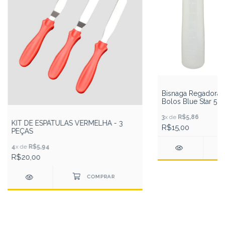
Bisnaga Regadora 
Bolos Blue Star 5
3
x de
R$5,86
KIT DE ESPÁTULAS VERMELHA - 3
R$15,00
PEÇAS
4
x de
R$5,94
R$20,00