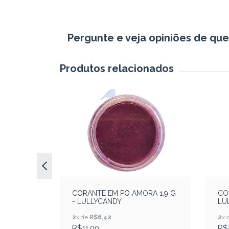
Pergunte e veja opiniões de qu
Produtos relacionados
OM 1,9 G
CORANTE EM PÓ AMORA 1,9 G
CO
- LULLYCANDY
LU
2
x de
R$6,42
2
x 
R$11,00
R$