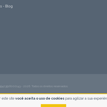
as - Blog
916000143 - 2026. Todos os direitos reservados.
 este site
você aceita o uso de cookies
para agilizar a sua experiê