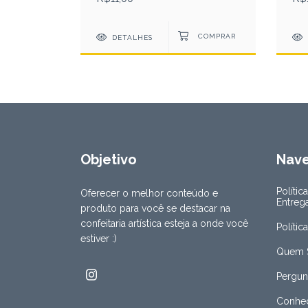
DETALHES
Objetivo
Nav
Polític
Oferecer o melhor conteúdo e
Entreg
produto para você se destacar na
confeitaria artística esteja a onde você
Polític
estiver :)
Quem 
Pergun
Conheç