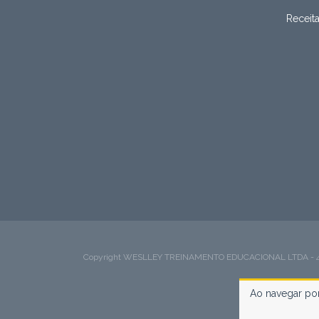
Receit
Copyright WESLLEY TREINAMENTO EDUCACIONAL LTDA - 49423
Ao navegar por