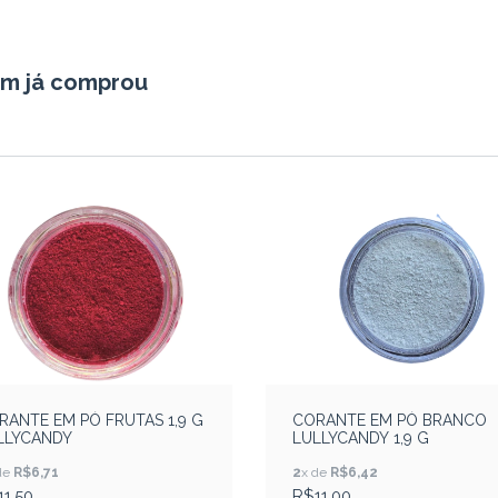
em já comprou
RANTE EM PÓ FRUTAS 1,9 G
CORANTE EM PÓ BRANCO
LLYCANDY
LULLYCANDY 1,9 G
de
R$6,71
2
x de
R$6,42
11,50
R$11,00