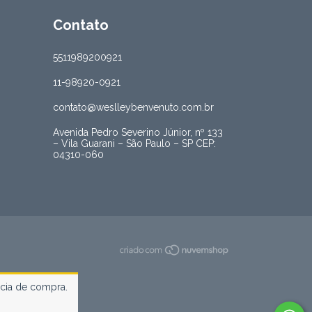
Contato
5511989200921
11-98920-0921
contato@weslleybenvenuto.com.br
Avenida Pedro Severino Júnior, nº 133
– Vila Guarani – São Paulo – SP CEP:
04310-060
ncia de compra.