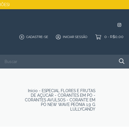
GIÕES)
0
R$0,00
CADASTRE-SE
INICIAR SESSÃO
-
SALDÃO
QUEM SOMOS
PORTFÓLIO
CONTATO
Início
-
ESPECIAL FLORES E FRUTAS
DE AÇÚCAR
-
CORANTES EM PÓ
-
CORANTES AVULSOS
-
CORANTE EM
PÓ NEW WAVE PEÔNIA 1,9 G
LULLYCANDY