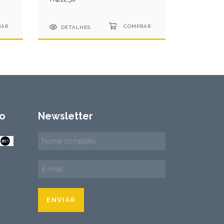
DETALHES
DETAL
o
Newsletter