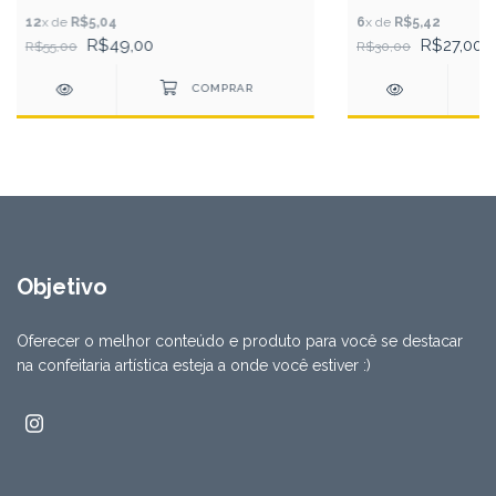
12
x de
R$5,04
6
x de
R$5,42
R$49,00
R$27,00
R$55,00
R$30,00
Objetivo
Oferecer o melhor conteúdo e produto para você se destacar
na confeitaria artística esteja a onde você estiver :)