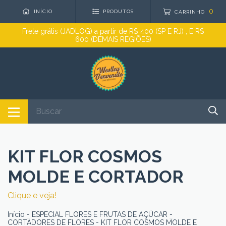
0
INÍCIO
PRODUTOS
CARRINHO
Frete grátis (JADLOG) a partir de R$ 400 (SP E RJ) , E R$
600 (DEMAIS REGIÕES)
KIT FLOR COSMOS
MOLDE E CORTADOR
Clique e veja!
Início
-
ESPECIAL FLORES E FRUTAS DE AÇÚCAR
-
CORTADORES DE FLORES
-
KIT FLOR COSMOS MOLDE E