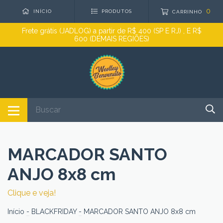
0
INÍCIO
PRODUTOS
CARRINHO
Frete grátis (JADLOG) a partir de R$ 400 (SP E RJ) , E R$
600 (DEMAIS REGIÕES)
MARCADOR SANTO
ANJO 8x8 cm
Clique e veja!
Início
-
BLACKFRIDAY
-
MARCADOR SANTO ANJO 8x8 cm