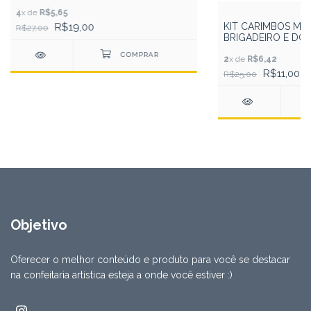
4
x de
R$5,65
R$19,00
KIT CARIMBOS MA
R$27,00
BRIGADEIRO E DO
C/6 BLUESTAR
2
x de
R$6,42
R$11,00
R$25,00
Objetivo
Oferecer o melhor conteúdo e produto para você se destacar
na confeitaria artística esteja a onde você estiver :)