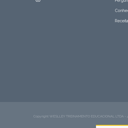
Pergun
Conheç
Receit
Copyright WESLLEY TREINAMENTO EDUCACIONAL LTDA - 49423