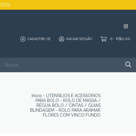
GIÕES)
0
R$0,00
CADASTRE-SE
INICIAR SESSÃO
-
SALDÃO
QUEM SOMOS
PORTFÓLIO
CONTATO
Início
-
UTENSÍLIOS E ACESSÓRIOS
PARA BOLO
-
ROLO DE MASSA /
RÉGUA BOLO / CINTAS / GUIAS
BLINDAGEM
-
ROLO PARA ARAMAR
FLORES COM VINCO FUNDO