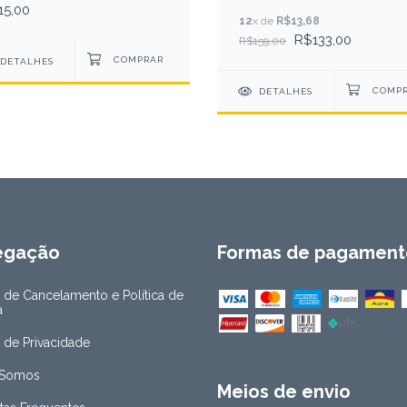
15,00
12
x de
R$13,68
R$133,00
R$159,00
DETALHES
DETALHES
egação
Formas de pagament
a de Cancelamento e Política de
a
a de Privacidade
Somos
Meios de envio