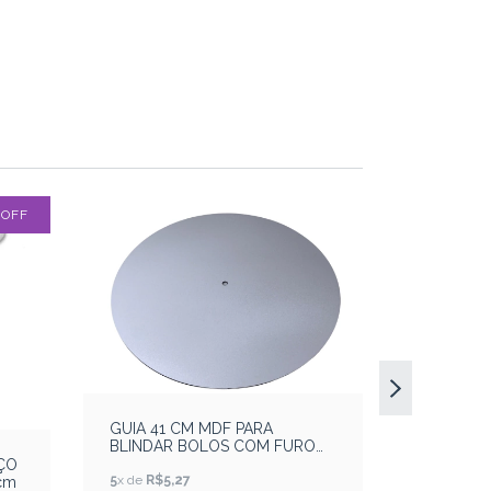
%
OFF
GUIA 41 CM MDF PARA
KIT DE C
BLINDAR BOLOS COM FURO
BOLO PR
CENTRAL DE 1 CM
12 CM AL
ÇO
5
x de
R$5,27
7
x de
R$5,
cm