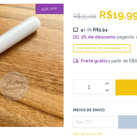
43
%
OFF
R$19,9
R$35,00
4
x de
R$5,94
3% de desconto
pagando 
VER MEIOS DE PAGAMENTO
Frete grátis
a partir de
R$6
MEIOS DE ENVIO
Não sei meu CEP