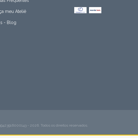
tas Frequentes
a meu Ateliê
as - Blog
916000143 - 2026. Todos os direitos reservados.