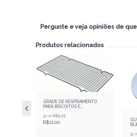
Pergunte e veja opiniões de qu
Produtos relacionados
43
%
OFF
GRADE DE RESFRIAMENTO
PARA BISCOITOS E
CONFEITARIA 40X25
SILVERCHEF
5
x de
R$5,03
FLORES
GU
R$21,00
O
BL
CE
3
x 