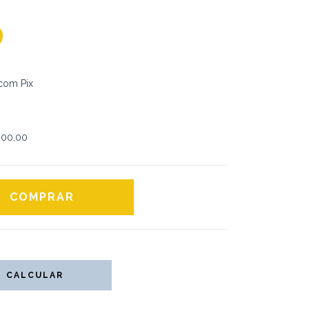
9
com Pix
00,00
CALCULAR