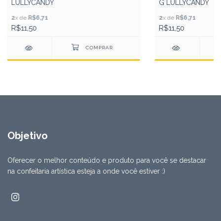
LULLYCANDY
G LULLYCANDY
2
x de
R$6,71
2
x de
R$6,71
R$11,50
R$11,50
Objetivo
Oferecer o melhor conteúdo e produto para você se destacar
na confeitaria artística esteja a onde você estiver :)