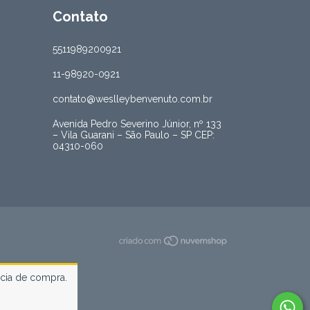
Contato
5511989200921
11-98920-0921
contato@weslleybenvenuto.com.br
Avenida Pedro Severino Júnior, nº 133
– Vila Guarani – São Paulo – SP CEP:
04310-060
ncia de compra.