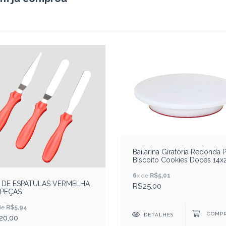
Bailarina Giratória Redonda 
Biscoito Cookies Doces 14x
branca
6
x de
R$5,01
T DE ESPÁTULAS VERMELHA
R$25,00
 PEÇAS
de
R$5,94
DETALHES
20,00