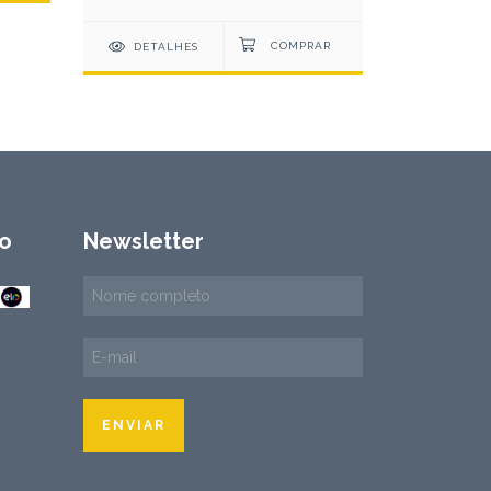
DETAL
DETALHES
o
Newsletter