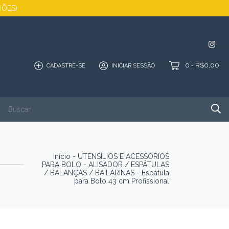
GIÕES)
0
R$0,00
CADASTRE-SE
INICIAR SESSÃO
-
SALDÃO
QUEM SOMOS
PORTFÓLIO
CONTATO
Início
-
UTENSÍLIOS E ACESSÓRIOS
PARA BOLO
-
ALISADOR / ESPÁTULAS
/ BALANÇAS / BAILARINAS
-
Espátula
para Bolo 43 cm Profissional