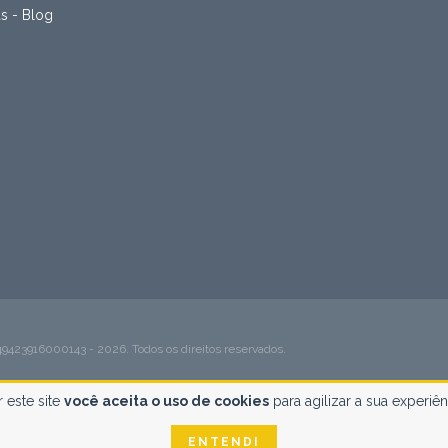
as - Blog
916000143 - 2026. Todos os direitos reservados.
 este site
você aceita o uso de cookies
para agilizar a sua experiê
ENTENDI