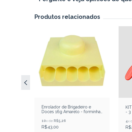
Produtos relacionados
a
Star 500
Enrolador de Brigadeiro e
KI
Doces 16g Amarelo - forminha
- 3
nº 4 - BlueStar
10
x de
R$5,26
4
x 
R$43,00
R$