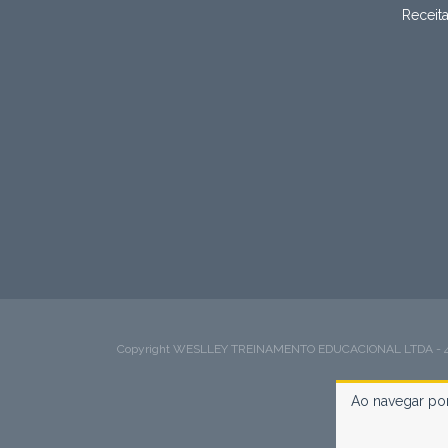
Receit
Copyright WESLLEY TREINAMENTO EDUCACIONAL LTDA - 49423
Ao navegar por