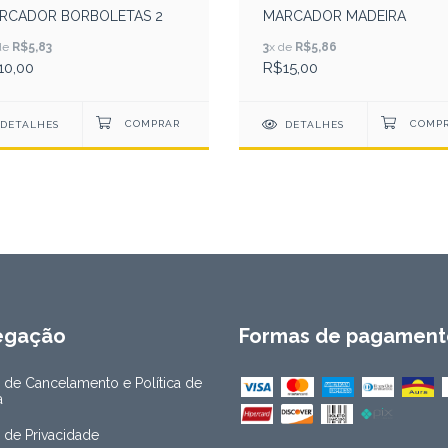
RCADOR BORBOLETAS 2
MARCADOR MADEIRA
de
R$5,83
3
x de
R$5,86
10,00
R$15,00
DETALHES
DETALHES
egação
Formas de pagament
a de Cancelamento e Política de
a
a de Privacidade