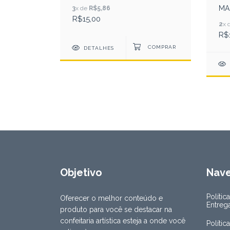
OMA
MA
3
x de
R$5,86
R$15,00
2
x 
R$
DETALHES
Objetivo
Nav
Polític
Oferecer o melhor conteúdo e
Entreg
produto para você se destacar na
confeitaria artística esteja a onde você
Polític