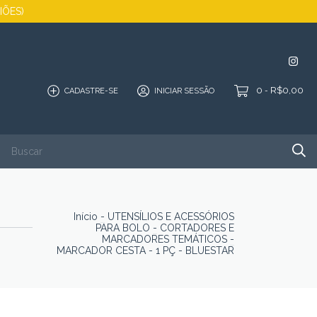
GIÕES)
0
R$0,00
CADASTRE-SE
INICIAR SESSÃO
-
SALDÃO
QUEM SOMOS
PORTFÓLIO
CONTATO
Início
-
UTENSÍLIOS E ACESSÓRIOS
PARA BOLO
-
CORTADORES E
MARCADORES TEMÁTICOS
-
MARCADOR CESTA - 1 PÇ - BLUESTAR