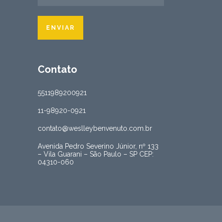
Contato
5511989200921
11-98920-0921
contato@weslleybenvenuto.com.br
Avenida Pedro Severino Júnior, nº 133
– Vila Guarani – São Paulo – SP CEP:
04310-060