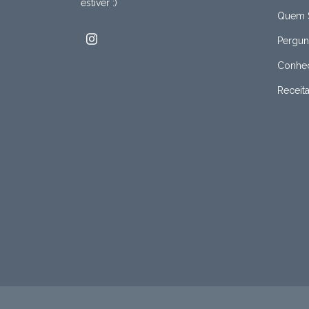
estiver :)
Quem 
Pergun
Conheç
Receit